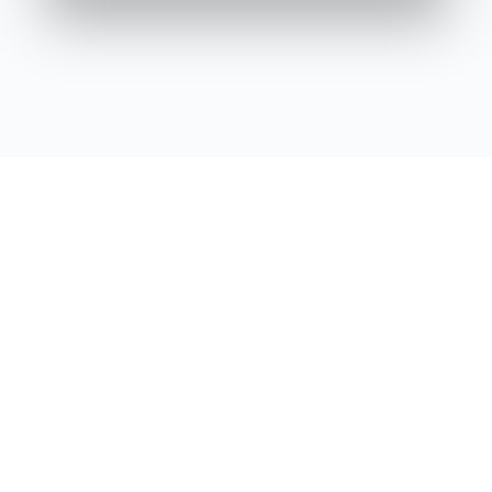
J'ai
déjà un compte ELEA
Je me connecte pour démarrer la
formation
J'ai déja un compte ELEA